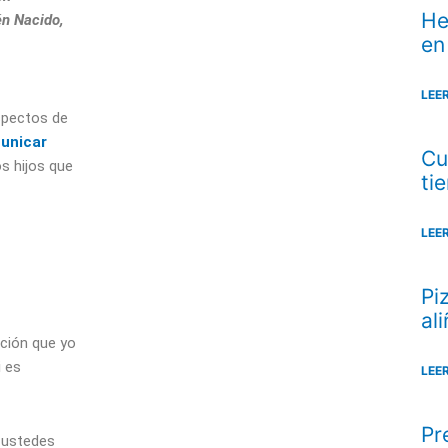
He
én Nacido,
en
LEE
spectos de
unicar
Cu
os hijos que
ti
LEE
Pi
al
ación que yo
i es
LEE
Pr
 ustedes