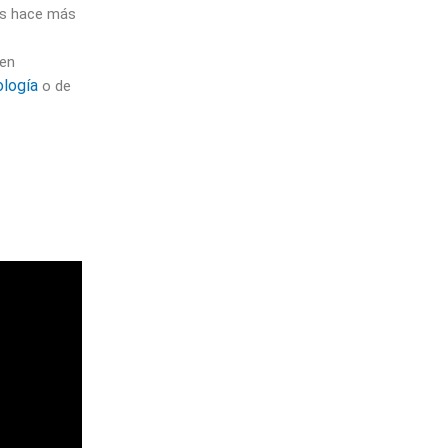
ias hace más
 en
ología
o de