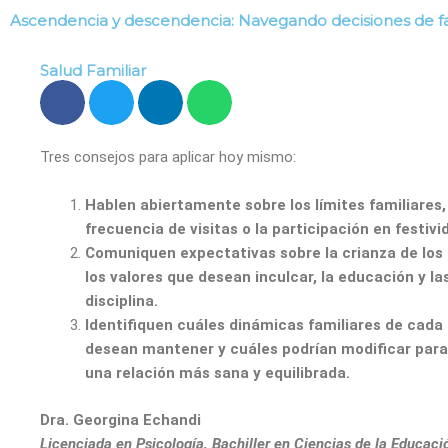
Ir
Ascendencia y descendencia: Navegando decisiones de fa
al
Buenos hábitos
S
contenido
Salud Familiar
Tres consejos para aplicar hoy mismo:
Hablen abiertamente sobre los límites familiares
frecuencia de visitas o la participación en festivi
Comuniquen expectativas sobre la crianza de los 
los valores que desean inculcar, la educación y l
disciplina.
Identifiquen cuáles dinámicas familiares de cada
desean mantener y cuáles podrían modificar para
una relación más sana y equilibrada.
Dra.
Georgina Echandi
Licenciada en Psicología, Bachiller en Ciencias de la Educaci