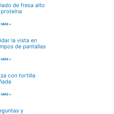
lado de fresa alto
 proteína
R MÁS »
idar la vista en
empos de pantallas
R MÁS »
zza con tortilla
iñada
R MÁS »
eguntas y