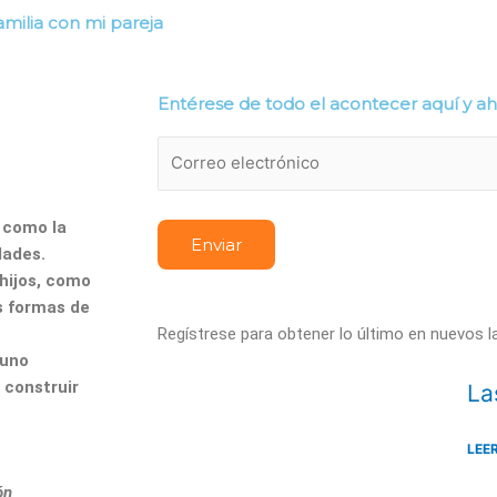
milia con mi pareja
alud
Mascotas
Nutrición
Recetas
Edición I
Entérese de todo el acontecer aquí y a
, como la
dades.
hijos, como
as formas de
Regístrese para obtener lo último en nuevos 
 uno
 construir
La
LEE
ón