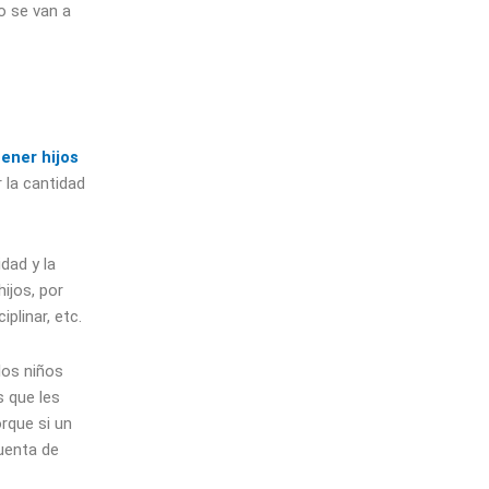
do se van a
tener hijos
r la cantidad
dad y la
ijos, por
plinar, etc.
los niños
s que les
rque si un
cuenta de