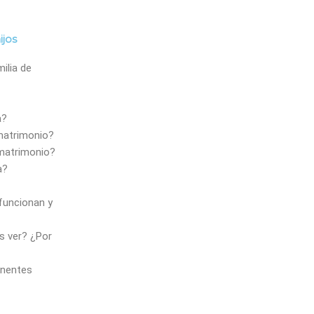
ijos
ilia de
a?
 matrimonio?
 matrimonio?
a?
funcionan y
ás ver? ¿Por
inentes