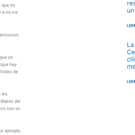
re
e que es
un
e a mí me
LEE
 entonces
La
Ce
 que yo
cl
orque hay
me
íciles de
LEE
 les
liares del
mos con su
or ejemplo,