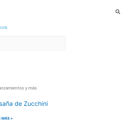
Busca
mpresa
DeteKtA
hora
lanzamientos y más.
saña de Zucchini
R MÁS »