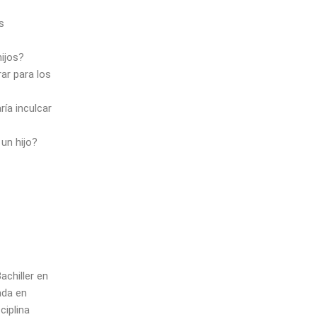
s
ijos?
ar para los
ía inculcar
un hijo?
achiller en
ada en
ciplina