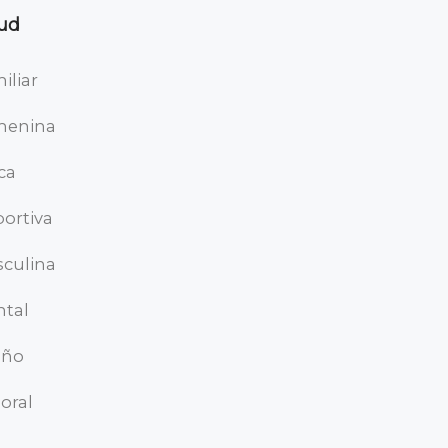
ud
iliar
menina
ica
ortiva
culina
tal
eño
oral