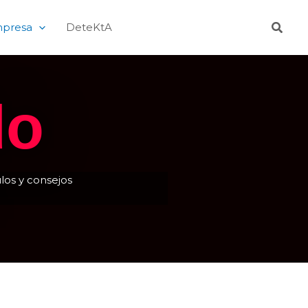
Busca
mpresa
DeteKtA
do
los y consejos