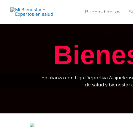
Ir
al
Buenos hábitos
S
contenido
Biene
En alianza con Liga Deportiva Alajuelens
de salud y bienestar d