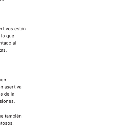
ertivos están
 lo que
ntado al
tas.
uen
n asertiva
os de la
siones.
que también
stosos.