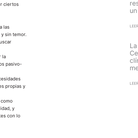
re
r ciertos
un
LEE
a las
y sin temor.
buscar
La
Ce
 la
cl
os pasivo-
me
cesidades
LEE
es propias y
l como
idad, y
es con lo