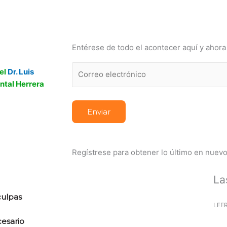
alud
Mascotas
Nutrición
Recetas
Edición I
Entérese de todo el acontecer aquí y ahora
el
Dr. Luis
ental Herrera
Regístrese para obtener lo último en nuev
La
culpas
LEE
esario