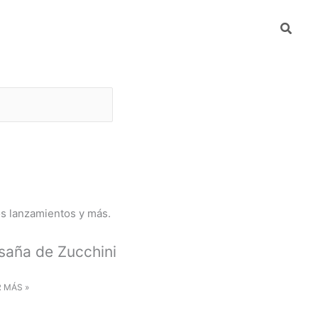
Busca
mpresa
DeteKtA
os lanzamientos y más.
saña de Zucchini
R MÁS »