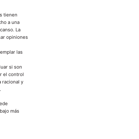
s tienen
cho a una
scanso. La
ar opiniones
templar las
uar si son
 el control
 racional y
.
uede
abajo más