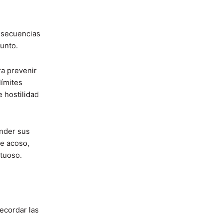
nsecuencias
junto.
a prevenir
límites
 hostilidad
nder sus
e acoso,
tuoso.
recordar las