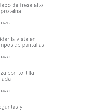
lado de fresa alto
 proteína
R MÁS »
idar la vista en
empos de pantallas
R MÁS »
zza con tortilla
iñada
R MÁS »
eguntas y