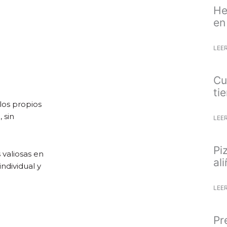
He
en
LEE
Cu
ti
los propios
 sin
LEE
Pi
valiosas en
al
individual y
LEE
Pr