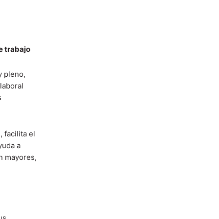
e trabajo
y pleno,
laboral
s
facilita el
yuda a
en mayores,
us