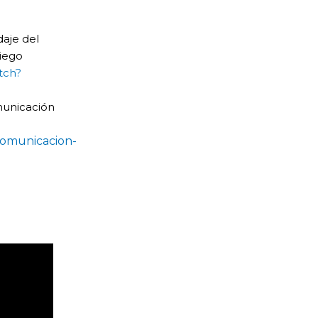
aje del
Diego
tch?
omunicación
comunicacion-