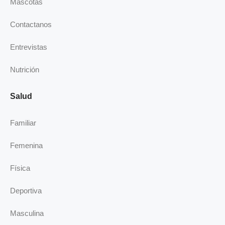
k
n
a
Mascotas
-
m
i
Contactanos
n
Entrevistas
Nutrición
Salud
Familiar
Femenina
Física
Deportiva
Masculina