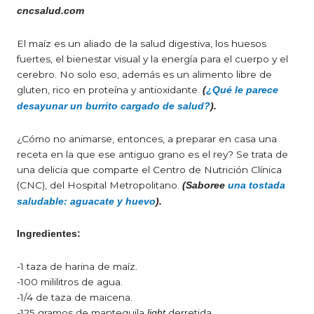
cncsalud.com
El maíz es un aliado de la salud digestiva, los huesos
fuertes, el bienestar visual y la energía para el cuerpo y el
cerebro. No solo eso, además es un alimento libre de
gluten, rico en proteína y antioxidante.
(
¿Qué le parece
desayunar un burrito cargado de salud?
).
¿Cómo no animarse, entonces, a preparar en casa una
receta en la que ese antiguo grano es el rey? Se trata de
una delicia que comparte el Centro de Nutrición Clínica
(CNC), del Hospital Metropolitano.
(Saboree
una tostada
saludable: aguacate y huevo
).
Ingredientes:
-1 taza de harina de maíz.
-100 mililitros de agua.
-1/4 de taza de maicena.
-125 gramos de mantequila
derretida.
light