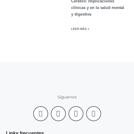
Cerebro: Implicaciones
clínicas y en la salud mental
y digestiva
LEER MÁS »
Síguenos
F
L
I
Y
a
i
n
o
c
n
s
u
e
k
t
t
Links frecuentes