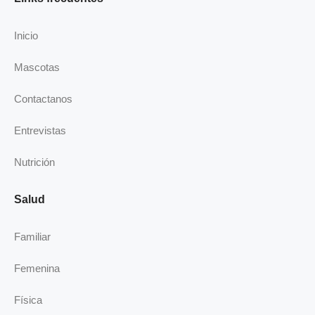
b
e
a
u
o
d
g
b
Inicio
o
i
r
e
k
n
a
Mascotas
-
m
i
Contactanos
n
Entrevistas
Nutrición
Salud
Familiar
Femenina
Física