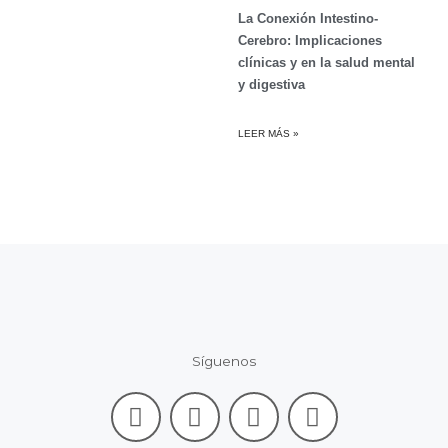
La Conexión Intestino-
Cerebro: Implicaciones
clínicas y en la salud mental
y digestiva
LEER MÁS »
Síguenos
F
L
I
Y
a
i
n
o