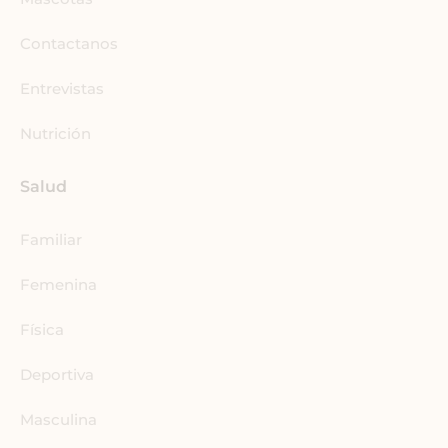
-
m
i
Contactanos
n
Entrevistas
Nutrición
Salud
Familiar
Femenina
Física
Deportiva
Masculina