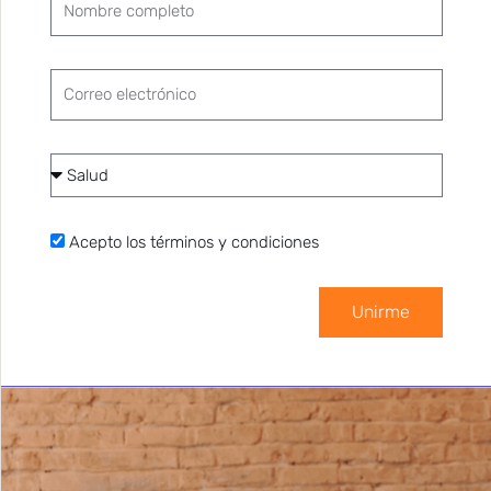
completo
Correo
electrónico
Categoría
de
interés
Acepto
Acepto los términos y condiciones
los
términos
Unirme
y
condiciones