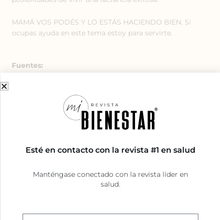
MAMÁ VOS PODÉS Y LO ESTÁS HACIENDO BIEN. Si
ocupas ayuda en este tema estoy para servirte.
Fuentes:
La Dra. Verónica Castro es Nutricionista enfocada
en población Materno Infantil y Consultora
Internacional de Lactancia Materna. Su
consultorio
se encuentra en PediaClinic, sede los Yoses.
Puede seguirla y compartir sus pensamientos con
Instagram
Facebook
ella en
y
.
Esté en contacto con la revista #1 en salud
Publicado en Agosto, 2024.
Manténgase conectado con la revista líder en
salud.
Nombre