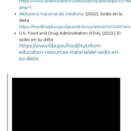
https://www.sciencedirect.com/science/article/pii/S07
amp=1
Biblioteca Nacional de Medicina
. (2022). Sodio en la
dieta.
https://medlineplus.gov/spanish/ency/article/002415.htm
U.S. Food and Drug Administration (FDA). (2022.) El
sodio en su dieta.
https://www.fda.gov/food/nutrition-
education-resources-materials/el-sodio-en-
su-dieta