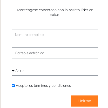
Manténgase conectado con la revista líder en
salud.
Nombre
completo
Correo
electrónico
Categoría
de
interés
Acepto
Acepto los términos y condiciones
los
Notas relacionadas
términos
Unirme
y
condiciones