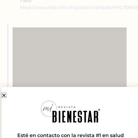
Fibre.
https://www.ncbi.nlm.nih.gov/pmc/articles/PMC758911
Esté en contacto con la revista #1 en salud