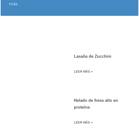
más.
Lasaña de Zucchini
LEER MÁS »
Helado de fresa alto en
proteína
LEER MÁS »