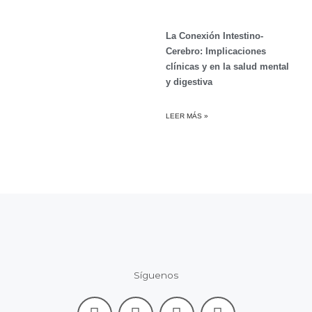
La Conexión Intestino-
Cerebro: Implicaciones
clínicas y en la salud mental
y digestiva
LEER MÁS »
Síguenos
F
L
I
Y