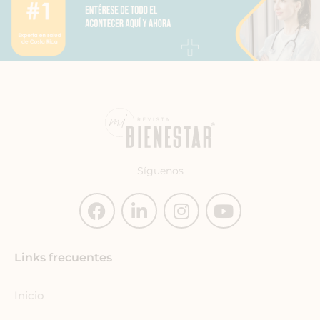
Síguenos
F
L
I
Y
a
i
n
o
c
n
s
u
e
k
t
t
Links frecuentes
b
e
a
u
o
d
g
b
Inicio
o
i
r
e