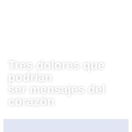
Tres dolores que
podrían
ser mensajes del
corazón