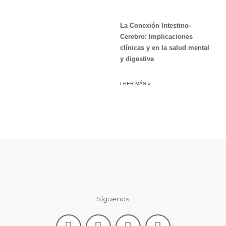
La Conexión Intestino-
Cerebro: Implicaciones
clínicas y en la salud mental
y digestiva
LEER MÁS »
Síguenos
F
L
I
Y