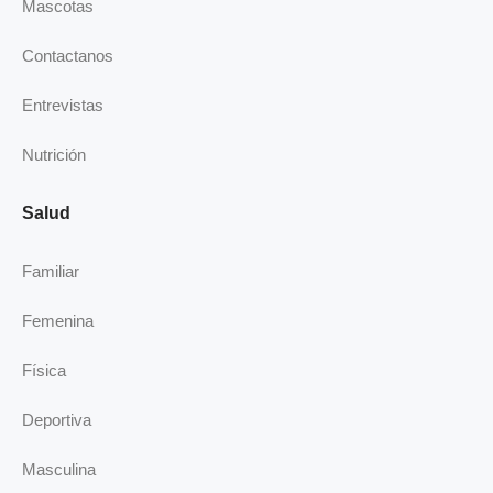
k
n
a
Mascotas
-
m
i
Contactanos
n
Entrevistas
Nutrición
Salud
Familiar
Femenina
Física
Deportiva
Masculina