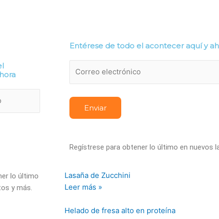
alud
Mascotas
Nutrición
Recetas
Edición I
Entérese de todo el acontecer aquí y a
el
ahora
Regístrese para obtener lo último en nuevos 
Lasaña de Zucchini
er lo último
Leer más »
tos y más.
Helado de fresa alto en proteína