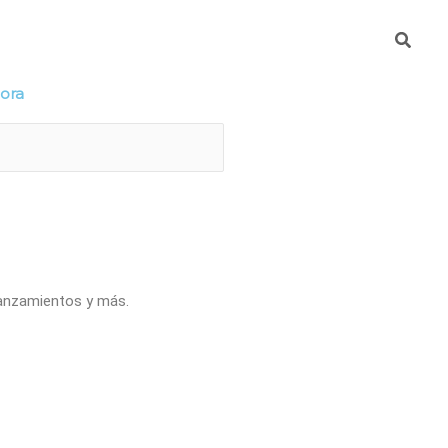
Busca
mpresa
DeteKtA
hora
lanzamientos y más.