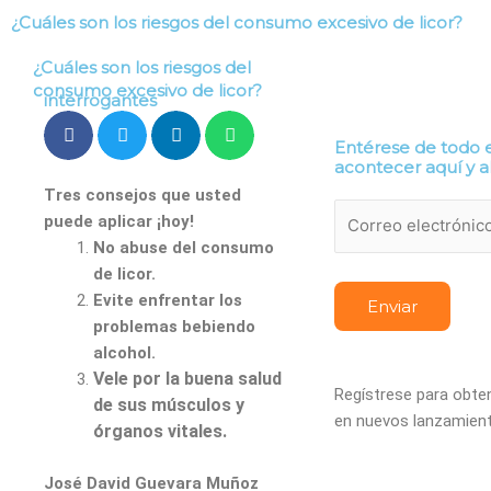
Ir
¿Cuáles son los riesgos del consumo excesivo de licor?
al
Buenos hábitos
S
contenido
¿Cuáles son los riesgos del
consumo excesivo de licor?
interrogantes
Entérese de todo 
acontecer aquí y 
Tres consejos que usted
puede aplicar ¡hoy!
No abuse del consumo
de licor.
Evite enfrentar los
problemas bebiendo
alcohol.
Vele por la buena salud
Regístrese para obten
de sus músculos y
en nuevos lanzamien
órganos vitales.
José David Guevara Muñoz