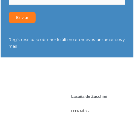
Regístrese para obtener lo último en nuevos lanzamientos y
más.
Lasaña de Zucchini
LEER MÁS »