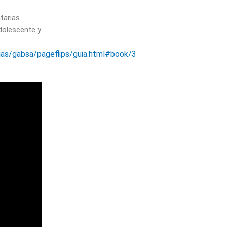
tarias
dolescente y
rias/gabsa/pageflips/guia.html#book/3