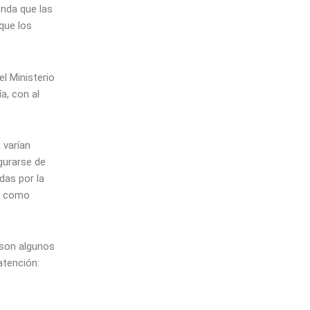
nda que las
que los
el Ministerio
a, con al
 varían
gurarse de
das por la
as como
 son algunos
atención: