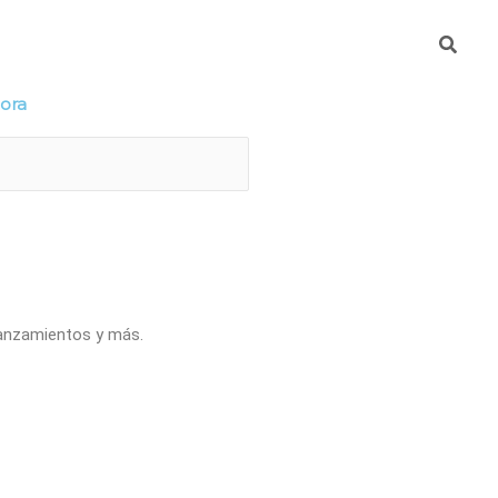
Busca
mpresa
DeteKtA
hora
lanzamientos y más.