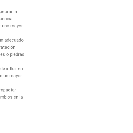
peorar la
cuencia
ar una mayor
 un adecuado
dratación
les o piedras
e influir en
con un mayor
impactar
cambios en la