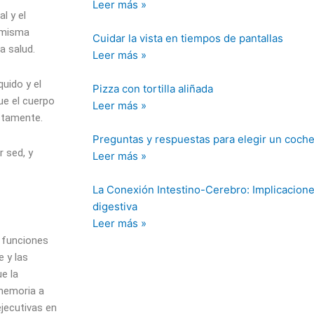
Leer más »
l y el
 misma
Cuidar la vista en tiempos de pantallas
a salud.
Leer más »
uido y el
Pizza con tortilla aliñada
que el cuerpo
Leer más »
ectamente.
Preguntas y respuestas para elegir un coch
r sed, y
Leer más »
La Conexión Intestino-Cerebro: Implicaciones
digestiva
Leer más »
s funciones
e y las
e la
 memoria a
ejecutivas en