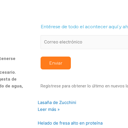
alud
Mascotas
Nutrición
Recetas
Edición I
Entérese de todo el acontecer aquí y a
tenerse
cesario.
gesta de
do de agua,
Regístrese para obtener lo último en nuevos 
Lasaña de Zucchini
Leer más »
Helado de fresa alto en proteína