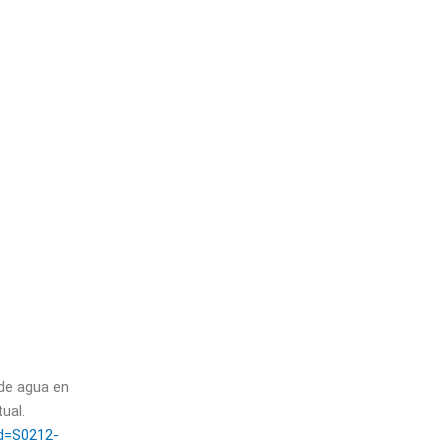
 de agua en
ual.
pid=S0212-