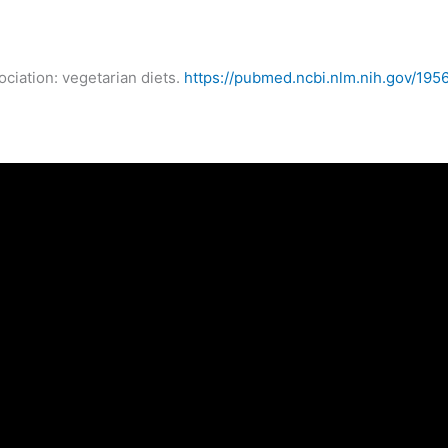
ociation: vegetarian diets.
https://pubmed.ncbi.nlm.nih.gov/195