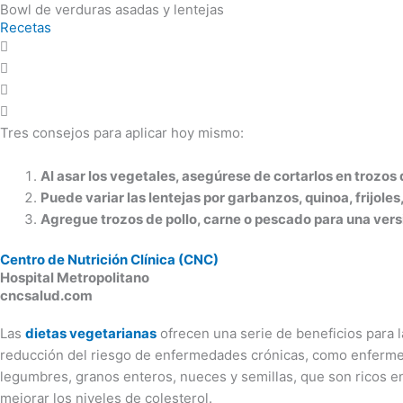
Ir
Bowl de verduras asadas y lentejas
Recetas
al
Buenos hábitos
S
contenido
Tres consejos para aplicar hoy mismo:
Al asar los vegetales, asegúrese de cortarlos en trozo
Puede variar las lentejas por garbanzos, quinoa, frijole
Agregue trozos de pollo, carne o pescado para una vers
Centro de Nutrición Clínica (CNC)
Hospital Metropolitano
cncsalud.com
Las
dietas vegetarianas
ofrecen una serie de beneficios para l
reducción del riesgo de enfermedades crónicas, como enfermed
legumbres, granos enteros, nueces y semillas, que son ricos en
mejorar los niveles de colesterol.