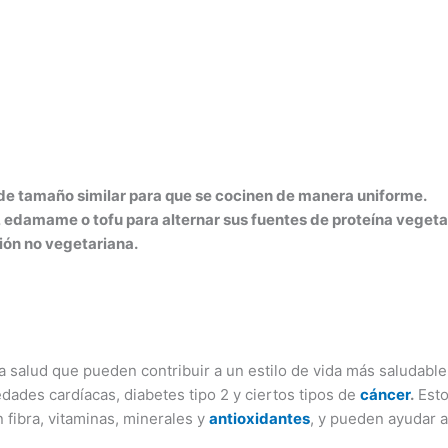
alud
Mascotas
Nutrición
Recetas
Edición I
s de tamaño similar para que se cocinen de manera uniforme.
s, edamame o tofu para alternar sus fuentes de proteína vegeta
ión no vegetariana.
a salud que pueden contribuir a un estilo de vida más saludable
ades cardíacas, diabetes tipo 2 y ciertos tipos de
cáncer
.
Esto
 fibra, vitaminas, minerales y
antioxidantes
, y pueden ayudar a