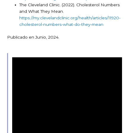
The Cleveland Clinic. (2022). Cholesterol Numbers
and What They Mean.
https://my.clevelandclinic.org/health/articles/11920-
cholesterol-numbers-what-do-they-mean
Publicado en Junio, 2024.