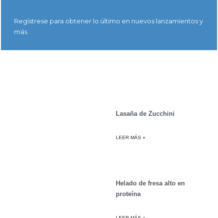
Regístrese para obtener lo último en nuevos lanzamientos y
más.
Lasaña de Zucchini
LEER MÁS »
Helado de fresa alto en
proteína
LEER MÁS »