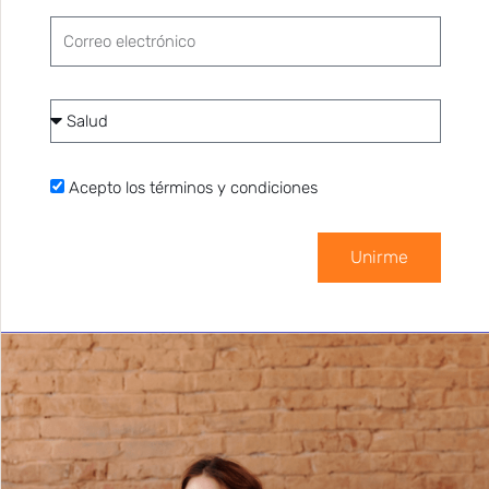
Correo
electrónico
Categoría
de
interés
Notas relacionadas
Acepto
Acepto los términos y condiciones
los
términos
Unirme
y
BUENOS HÁBITOS
condiciones