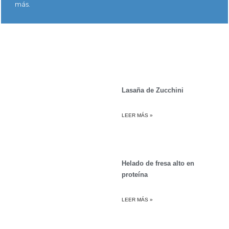
más.
Lasaña de Zucchini
LEER MÁS »
Helado de fresa alto en
proteína
LEER MÁS »