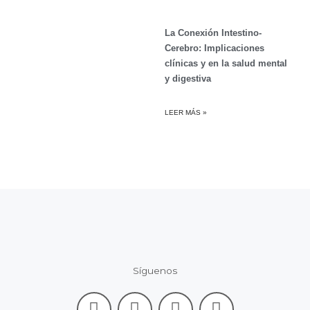
La Conexión Intestino-
Cerebro: Implicaciones
clínicas y en la salud mental
y digestiva
LEER MÁS »
Síguenos
F
L
I
Y