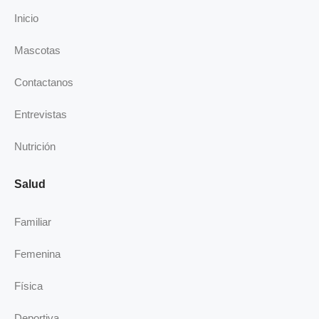
o
d
g
b
Inicio
o
i
r
e
k
n
a
Mascotas
-
m
i
Contactanos
n
Entrevistas
Nutrición
Salud
Familiar
Femenina
Física
Deportiva