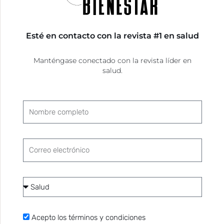
También es mejor el funcionamiento de los
ojos de un bebé lactante, lo que se debe sobre
todo a ciertos tipos de grasas que hay en la
Esté en contacto con la revista #1 en salud
leche materna.
Fuente:
Biblioteca Médica Virtual del Hospital
Manténgase conectado con la revista líder en
salud.
Metropolitano.
Nombre
completo
Correo
electrónico
Categoría
de
interés
Acepto
Acepto los términos y condiciones