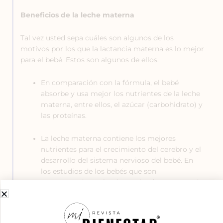
Beneficios de la leche materna
Tal vez usted sepa cuáles son algunos de los
motivos por los que la lactancia materna es lo mejor
para el bebé. Estos son algunos de ellos.
En comparación con la fórmula, el bebé
absorbe y usa mejor los nutrientes de la leche
materna, entre ellos, el azúcar (carbohidrato) y
las proteínas.
La leche materna contiene los mejores
nutrientes para el crecimiento del cerebro y el
desarrollo del sistema nervioso del bebé. En
los estudios de los bebés que son
amamantados se ha determinado que, cuando
crecen, su desempeño en las pruebas de
inteligencia es superior.