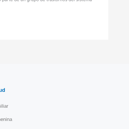
ud
liar
enina