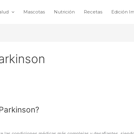
alud
Mascotas
Nutrición
Recetas
Edición I
arkinson
Parkinson?
e las condiciones médicas más complejas y desafiantes, siendo