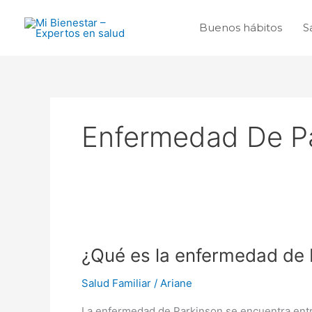
Ir
al
Buenos hábitos
S
contenido
Enfermedad De P
¿Qué
es
¿Qué es la enfermedad de 
la
enfermedad
Salud Familiar
/
Ariane
de
Parkinson?
La enfermedad de Parkinson se encuentra entr