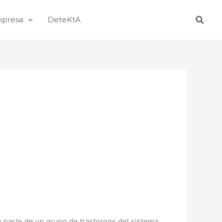
Busca
mpresa
DeteKtA
 parte de un grupo de trastornos del sistema