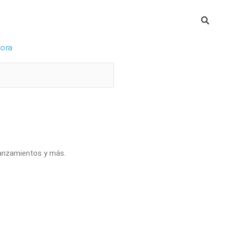
Busca
mpresa
DeteKtA
hora
lanzamientos y más.