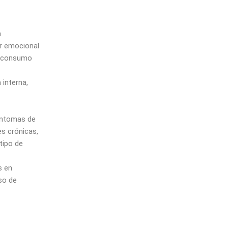
n
er emocional
el consumo
 interna,
ntomas de
s crónicas,
tipo de
s en
so de