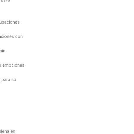
cupaciones
aciones con
sin
o emociones
 para su
plena en