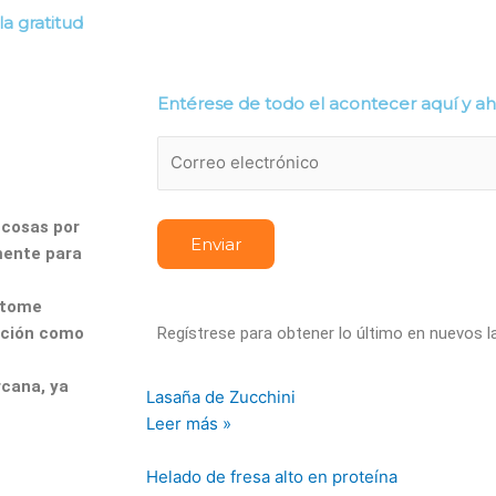
a gratitud
alud
Mascotas
Nutrición
Recetas
Edición I
Entérese de todo el acontecer aquí y a
 cosas por
mente para
, tome
ación como
Regístrese para obtener lo último en nuevos 
rcana, ya
Lasaña de Zucchini
Leer más »
Helado de fresa alto en proteína