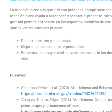
La atención plena y la gratitud son prácticas complementaria
atención plena ayuda a reconocer y aceptar el presente, mien
gratitud permite enfocarse en los aspectos positivos de es
Juntas, estas prácticas pueden:
Reducir el estrés y la ansiedad
Mejorar las relaciones interpersonales
Fomentar una mayor resiliencia emocional ante los des
vida
Fuentes:
Schuman-Olivier, et al. (2020). Mindfulness and Behavi
https://pmc.ncbi.nlm.nih.gov/articles/PMC7647439/
Vásquez-Dextre, Edgar. (2016). Mindfulness: Concepto
psicoterapia y aplicaciones clínicas.
http://www.scielo.org.pe/scielo.php?script=sci_arttex