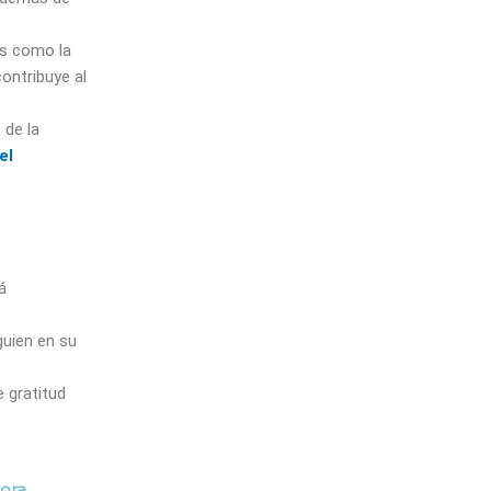
s como la
ontribuye al
 de la
el
á
guien en su
 gratitud
ora