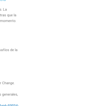
s. La
tras que la
e momento.
afíos de la
or Change.
s generales,
t&pid=S0034-