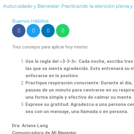
Ir
Autocuidado y Bienestar: Practicando la atención plena y l
al
Buenos hábitos
S
contenido
Buenos Hábitos
Tres consejos para aplicar hoy mismo:
Use la regla del «3-3-3»: Cada noche, escriba tres
las que se sienta agradecido. Esto entrenará su 
enfocarse en lo positivo.
Practique respiración consciente: Durante el día
pausas de un minuto para centrarse en su respir
una forma simple y efectiva de calmar su mente.
Exprese su gratitud: Agradezca a una persona ce
sea con un mensaje, una llamada o en persona.
Dra. Ariane Lang
Comunicadora de
Mi Bienestar