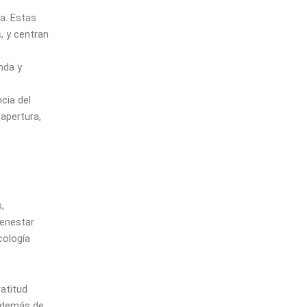
a. Estas
, y centran
nda y
ncia del
apertura,
,
ienestar
cología
atitud
además de