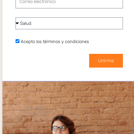
electrónico
Categoría
de
interés
Acepto
Acepto los términos y condiciones
los
términos
Unirme
y
condiciones