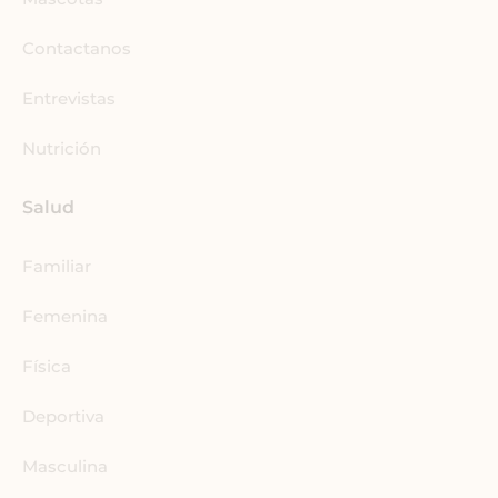
-
m
i
Contactanos
n
Entrevistas
Nutrición
Salud
Familiar
Femenina
Física
Deportiva
Masculina