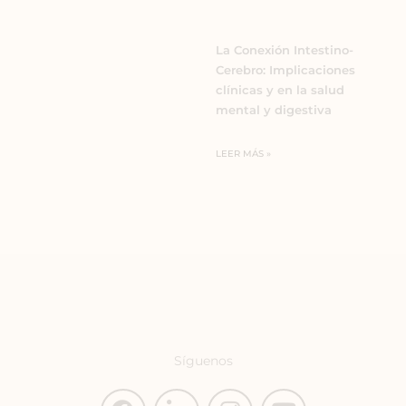
La Conexión Intestino-
Cerebro: Implicaciones
clínicas y en la salud
mental y digestiva
LEER MÁS »
Síguenos
F
L
I
Y