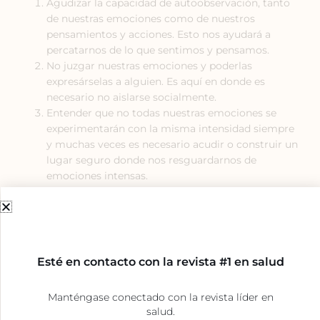
Agudizar la capacidad de autoobservación, tanto
de nuestras emociones como de nuestros
pensamientos y acciones. Esto nos ayudará a
percatarnos de lo que sentimos y pensamos.
No juzgar nuestras emociones y poderlas
expresárselas a alguien. Es aquí en donde es
necesario no aislarse socialmente.
Entender que no todas nuestras emociones se
experimentarán con la misma intensidad siempre
y muchas veces es necesario acudir o construir un
lugar seguro donde nos resguardarnos de
emociones intensas.
Tratar de no realizar acciones impulsivas como
tomar licor en exceso, lo cual más bien puede
empeorar las cosas.
Saber que existen alternativas profesionales para
aprender a lidiar con nuestras emociones y por lo
Esté en contacto con la revista #1 en salud
tanto existen posibilidades de sentirse mejor en el
futuro.
Manténgase conectado con la revista líder en
salud.
En conclusión, enfrentar las festividades en ausencia de