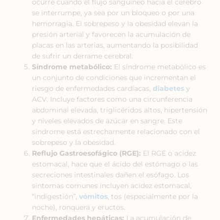
ocurre cuando el flujo sanguíneo hacia el cerebro
se interrumpe, ya sea por un bloqueo o por una
hemorragia. El sobrepeso y la obesidad elevan la
presión arterial y favorecen la acumulación de
placas en las arterias, aumentando la posibilidad
de sufrir un derrame cerebral.
Síndrome metabólico:
El síndrome metabólico es
un conjunto de condiciones que incrementan el
riesgo de enfermedades cardíacas,
diabetes
y
ACV. Incluye factores como una circunferencia
abdominal elevada, triglicéridos altos, hipertensión
y niveles elevados de azúcar en sangre. Este
síndrome está estrechamente relacionado con el
sobrepeso y la obesidad.
Reflujo Gastroesofágico (RGE):
El RGE o acidez
estomacal, hace que el ácido del estómago o las
secreciones intestinales dañen el esófago. Los
síntomas comunes incluyen acidez estomacal,
“indigestión”,
vómitos
, tos (especialmente por la
noche), ronquera y eructos.
Enfermedades hepáticas:
La acumulación de