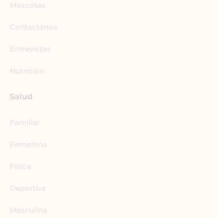
k
n
a
Mascotas
-
m
i
Contactanos
n
Entrevistas
Nutrición
Salud
Familiar
Femenina
Física
Deportiva
Masculina