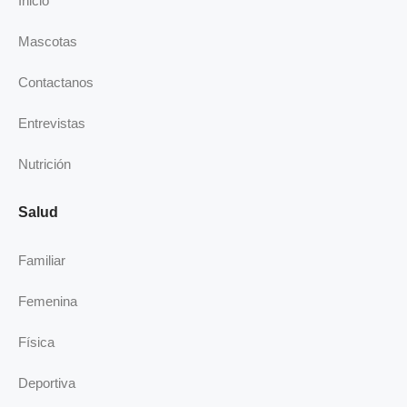
Inicio
o
i
r
e
k
n
a
Mascotas
-
m
i
Contactanos
n
Entrevistas
Nutrición
Salud
Familiar
Femenina
Física
Deportiva