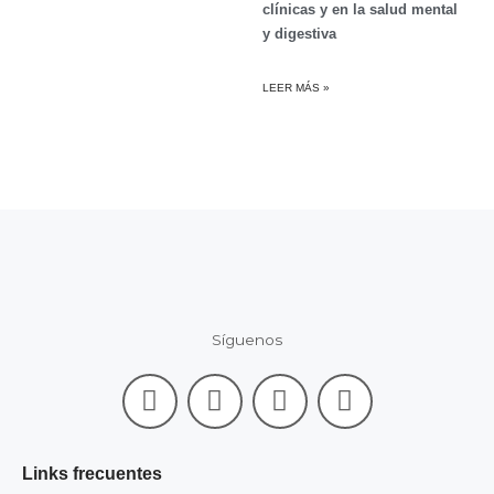
clínicas y en la salud mental
y digestiva
LEER MÁS »
Síguenos
F
L
I
Y
a
i
n
o
c
n
s
u
e
k
t
t
Links frecuentes