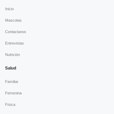
b
e
a
u
o
d
g
b
Inicio
o
i
r
e
k
n
a
Mascotas
-
m
i
Contactanos
n
Entrevistas
Nutrición
Salud
Familiar
Femenina
Física