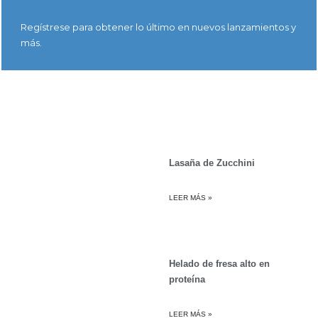
Regístrese para obtener lo último en nuevos lanzamientos y
más.
Lasaña de Zucchini
LEER MÁS »
Helado de fresa alto en
proteína
LEER MÁS »