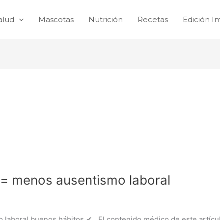
alud
Mascotas
Nutrición
Recetas
Edición I
a = menos ausentismo laboral
 laboral buenos hábitos ✔ El contenido médico de este artículo