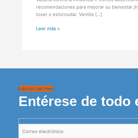
ausentismo
recomendaciones para mejorar su bienestar ¡ho
laboral
toser o estornudar. Ventile […]
Leer más »
Edición del mes
Entérese de todo 