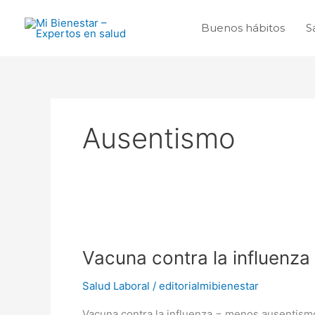
Ir
al
Buenos hábitos
S
contenido
Ausentismo
Vacuna
contra
Vacuna contra la influenz
la
influenza
Salud Laboral
/
editorialmibienestar
=
menos
Vacuna contra la influenza = menos ausentismo