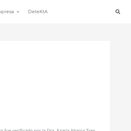
Busca
mpresa
DeteKtA
 fue verificado por la Dra. Azaria Abarca Tres