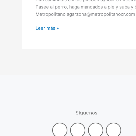
nuestra
Pasee al perro, haga mandados a pie y suba y b
salud
Metropolitano agarzona@metropolitanocr.com
Leer más »
Síguenos
F
L
I
Y
a
i
n
o