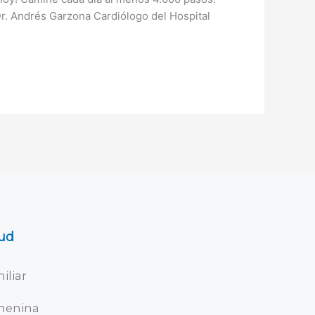
Dr. Andrés Garzona Cardiólogo del Hospital
ud
iliar
menina