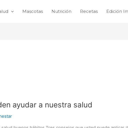
alud
Mascotas
Nutrición
Recetas
Edición I
en ayudar a nuestra salud
nestar
 salud buenos hábitos Tres consejos que usted puede aplicar ¡