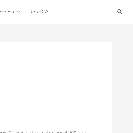
Busca
mpresa
DeteKtA
hoy! Camine cada día al menos 4.000 pasos.