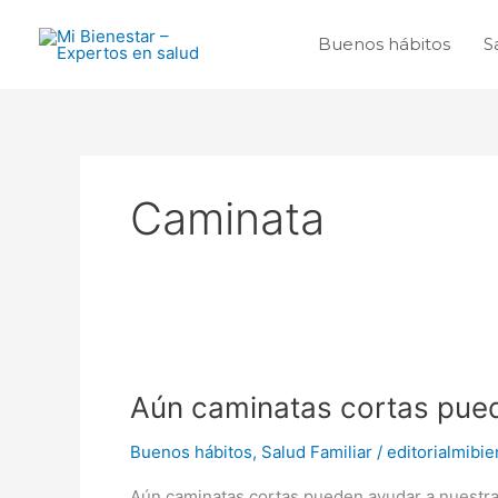
Ir
al
Buenos hábitos
S
contenido
Caminata
Aún
caminatas
Aún caminatas cortas pued
cortas
pueden
Buenos hábitos
,
Salud Familiar
/
editorialmibie
ayudar
a
Aún caminatas cortas pueden ayudar a nuestra