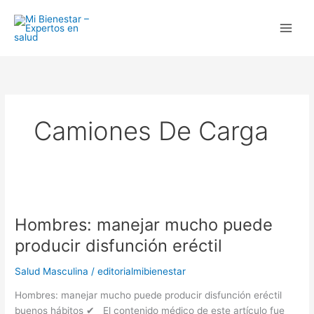
Ir
al
contenido
Camiones De Carga
Hombres:
manejar
Hombres: manejar mucho puede
mucho
puede
producir disfunción eréctil
producir
disfunción
Salud Masculina
/
editorialmibienestar
eréctil
Hombres: manejar mucho puede producir disfunción eréctil
buenos hábitos ✔ El contenido médico de este artículo fue