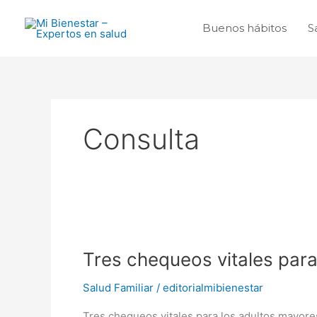
Ir
al
Buenos hábitos
S
contenido
Consulta
Tres
chequeos
Tres chequeos vitales para
vitales
para
Salud Familiar
/
editorialmibienestar
los
adultos
Tres chequeos vitales para los adultos mayore