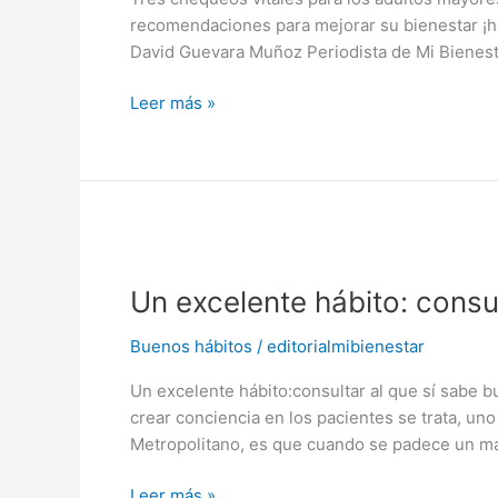
mayores
recomendaciones para mejorar su bienestar ¡hoy
David Guevara Muñoz Periodista de Mi Bienest
Leer más »
Un
excelente
Un excelente hábito: consul
hábito:
consultar
Buenos hábitos
/
editorialmibienestar
al
que
Un excelente hábito:consultar al que sí sabe
sí
crear conciencia en los pacientes se trata, uno
sabe
Metropolitano, es que cuando se padece un mal
Leer más »