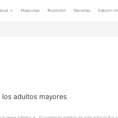
alud
Mascotas
Nutrición
Recetas
Edición I
 los adultos mayores
s buenos hábitos ✔ El contenido médico de este artículo fue ver