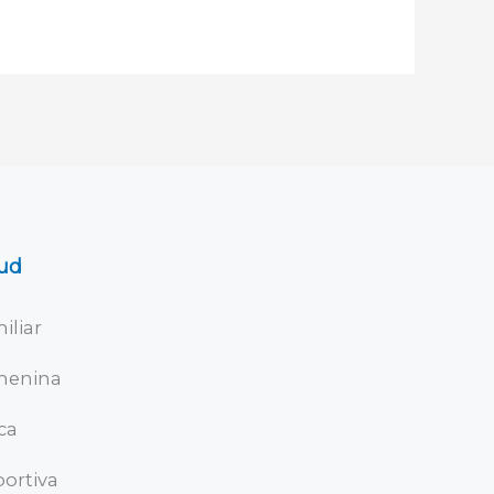
ud
iliar
menina
ica
ortiva