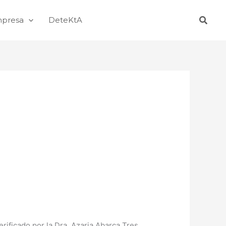
Busca
mpresa
DeteKtA
ificado por la Dra. Azaria Abarca Tres