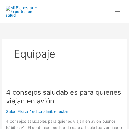
Ir
al
contenido
Equipaje
4
consejos
4 consejos saludables para quienes
saludables
para
viajan en avión
quienes
viajan
Salud Física
/
editorialmibienestar
en
4 consejos saludables para quienes viajan en avión buenos
avión
hábitos ✔ El contenido médico de este artículo fue verificado