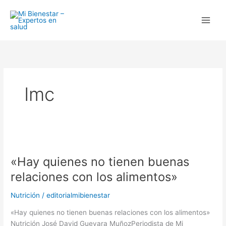
Ir
al
contenido
Imc
«Hay
quienes
«Hay quienes no tienen buenas
no
tienen
relaciones con los alimentos»
buenas
relaciones
Nutrición
/
editorialmibienestar
con
«Hay quienes no tienen buenas relaciones con los alimentos»
los
Nutrición José David Guevara MuñozPeriodista de Mi