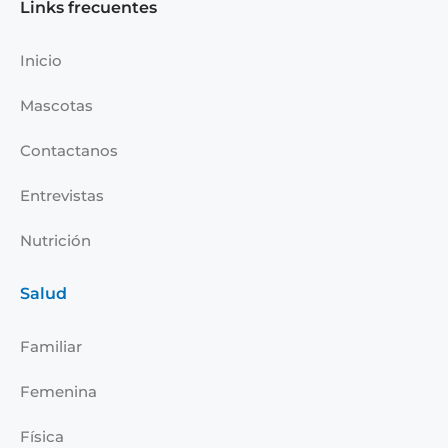
e
k
t
t
Links frecuentes
b
e
a
u
o
d
g
b
Inicio
o
i
r
e
k
n
a
Mascotas
-
m
i
Contactanos
n
Entrevistas
Nutrición
Salud
Familiar
Femenina
Física