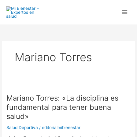
Ir
al
contenido
Mariano Torres
Mariano
Torres:
Mariano Torres: «La disciplina es
«La
disciplina
fundamental para tener buena
es
salud»
fundamental
para
Salud Deportiva
/
editorialmibienestar
tener