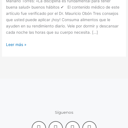
buena
Mariano Torres: «La disciplina es fundamental para tener
salud»
buena salud» buenos hábitos ✔ El contenido médico de este
artículo fue verificado por el Dr. Mauricio Obón Tres consejos
que usted puede aplicar ¡hoy! Consuma alimentos que le
ayuden en su rendimiento diario. Vele por dormir y descansar
cada noche las horas que su cuerpo necesita. […]
Leer más »
Síguenos
F
L
I
Y