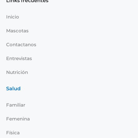
Links frecuentes
b
e
a
u
o
d
g
b
Inicio
o
i
r
e
k
n
a
Mascotas
-
m
i
Contactanos
n
Entrevistas
Nutrición
Salud
Familiar
Femenina
Física