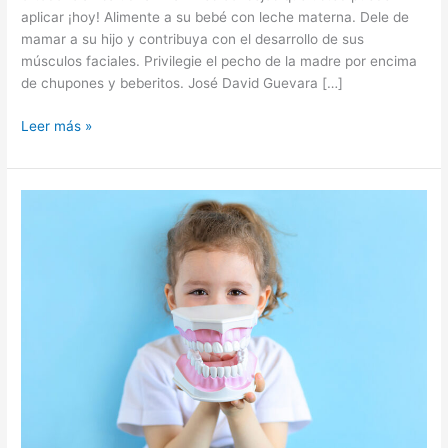
ortodoncia»
aplicar ¡hoy! Alimente a su bebé con leche materna. Dele de
mamar a su hijo y contribuya con el desarrollo de sus
músculos faciales. Privilegie el pecho de la madre por encima
de chupones y beberitos. José David Guevara […]
Leer más »
Una
madre
comprometida
con
la
prevención