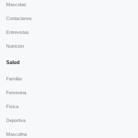
k
n
a
Mascotas
-
m
i
Contactanos
n
Entrevistas
Nutrición
Salud
Familiar
Femenina
Física
Deportiva
Masculina