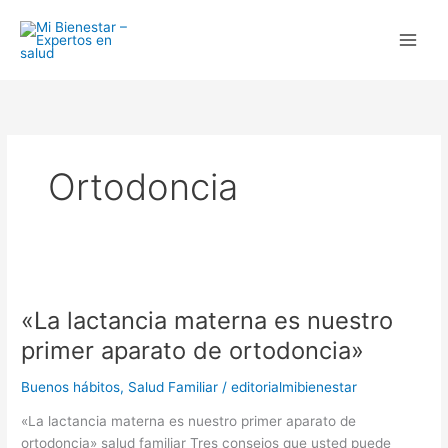
Ir
al
contenido
Ortodoncia
«La
lactancia
«La lactancia materna es nuestro
materna
es
primer aparato de ortodoncia»
nuestro
primer
Buenos hábitos
,
Salud Familiar
/
editorialmibienestar
aparato
«La lactancia materna es nuestro primer aparato de
de
ortodoncia» salud familiar Tres consejos que usted puede