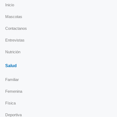
o
d
g
b
Inicio
o
i
r
e
k
n
a
Mascotas
-
m
i
Contactanos
n
Entrevistas
Nutrición
Salud
Familiar
Femenina
Física
Deportiva