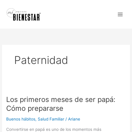
Ir
al
contenido
Paternidad
Los
primeros
Los primeros meses de ser papá:
meses
de
Cómo prepararse
ser
papá:
Buenos hábitos
,
Salud Familiar
/
Ariane
Cómo
Convertirse en papá es uno de los momentos más
prepararse