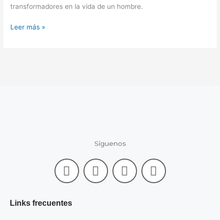
transformadores en la vida de un hombre.
Leer más »
Síguenos
F
L
I
Y
a
i
n
o
c
n
s
u
e
k
t
t
Links frecuentes
b
e
a
u