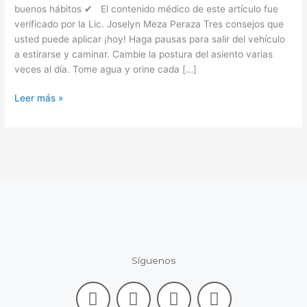
buenos hábitos ✔ El contenido médico de este artículo fue
verificado por la Lic. Joselyn Meza Peraza Tres consejos que
usted puede aplicar ¡hoy! Haga pausas para salir del vehículo
a estirarse y caminar. Cambie la postura del asiento varias
veces al día. Tome agua y orine cada […]
Leer más »
Síguenos
F
L
I
Y
a
i
n
o