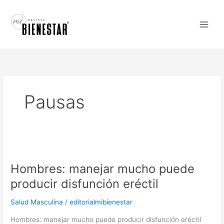
Ir
al
contenido
Pausas
Hombres:
manejar
Hombres: manejar mucho puede
mucho
puede
producir disfunción eréctil
producir
disfunción
Salud Masculina
/
editorialmibienestar
eréctil
Hombres: manejar mucho puede producir disfunción eréctil