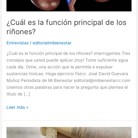
¿Cuál es la función principal de los
riñones?
Entrevistas
/
editorialmibienestar
¿Cuál es la función principal de los riñones? interrogantes Tres
consejos que usted puede aplicar ¡hoy! Tome suficiente agua
cada día. Orine, una acción que le permitía e expulsar
sustancias tóxicas. Haga ejercicio físico. José David Guevara
Muñoz Periodista de Mi Bienestar editorial@mibienestarcr.com
Usemos otras palabras para hacer la pregunta que plantea el
título de […]
Leer más »
Lo
que