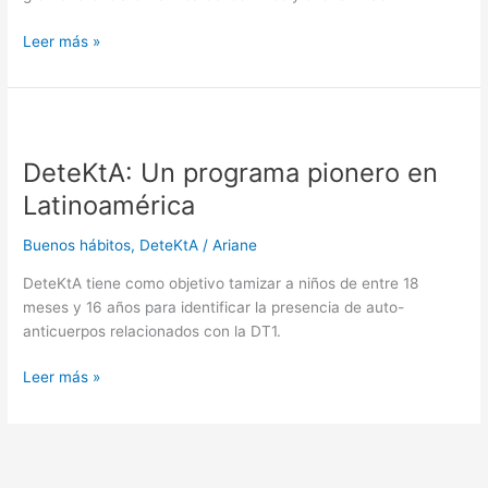
Leer más »
DeteKtA:
Un
DeteKtA: Un programa pionero en
programa
pionero
Latinoamérica
en
Latinoamérica
Buenos hábitos
,
DeteKtA
/
Ariane
DeteKtA tiene como objetivo tamizar a niños de entre 18
meses y 16 años para identificar la presencia de auto-
anticuerpos relacionados con la DT1.
Leer más »