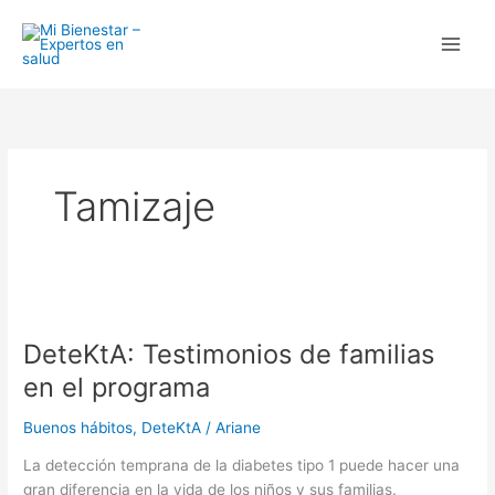
Ir
al
contenido
Tamizaje
DeteKtA:
Testimonios
DeteKtA: Testimonios de familias
de
familias
en el programa
en
el
Buenos hábitos
,
DeteKtA
/
Ariane
programa
La detección temprana de la diabetes tipo 1 puede hacer una
gran diferencia en la vida de los niños y sus familias.