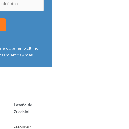
ara obtener lo último
nzamientos y más.
Lasaña de
Zucchini
LEER MÁS »