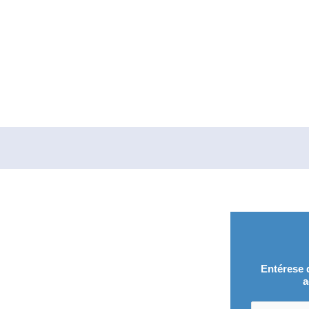
s de energ
levados
Entérese 
a