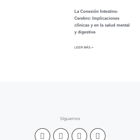
La Conexión Intestino-
Cerebro: Implicaciones
clínicas y en la salud mental
y digestiva
LEER MÁS »
Síguenos
F
L
I
Y
a
i
n
o