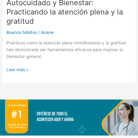
Autocuidado y Bienestar:
Bienestar:
Practicando
Practicando la atención plena y la
la
gratitud
atención
plena
Buenos hábitos
/
Ariane
y
la
Prácticas como la atención plena (mindfulness) y la gratitud
gratitud
han demostrado ser herramientas eficaces para mejorar el
bienestar general.
Leer más »