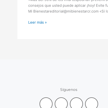
podrían
consejos que usted puede aplicar ¡hoy! Evite f
prevenirse»
Mi Bienestareditorial@mibienestarcr.com «Si lo
Leer más »
Síguenos
F
L
I
Y