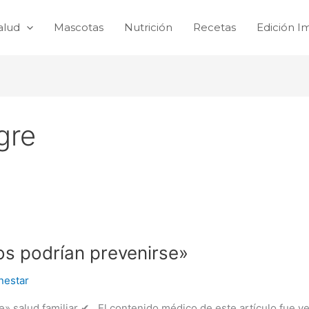
alud
Mascotas
Nutrición
Recetas
Edición I
gre
os podrían prevenirse»
nestar
» salud familiar ✔ El contenido médico de este artículo fue ve