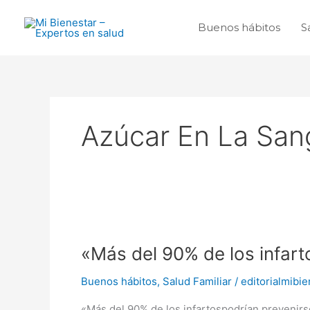
Ir
al
Buenos hábitos
S
contenido
Azúcar En La San
«Más
del
«Más del 90% de los infart
90%
de
Buenos hábitos
,
Salud Familiar
/
editorialmibie
los
infartos
«Más del 90% de los infartospodrían prevenirse