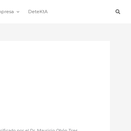
Busca
mpresa
DeteKtA
rificado por el Dr. Mauricio Obón Tres