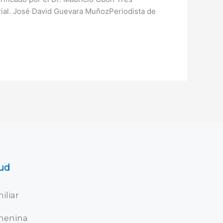
erial. José David Guevara MuñozPeriodista de
ud
iliar
menina