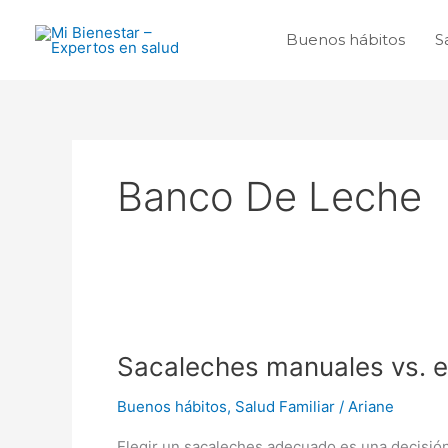
Ir
al
Buenos hábitos
S
contenido
Banco De Leche
Sacaleches
manuales
Sacaleches manuales vs. el
vs.
eléctricos:
Buenos hábitos
,
Salud Familiar
/
Ariane
¿Cuál
es
Elegir un sacaleches adecuado es una decisió