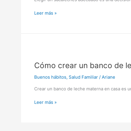
la
mejor
Leer más »
opción?
Cómo
crear
Cómo crear un banco de l
un
banco
Buenos hábitos
,
Salud Familiar
/
Ariane
de
leche
Crear un banco de leche materna en casa es un
materna
en
Leer más »
casa