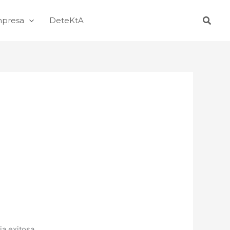
Busca
mpresa
DeteKtA
a exitosa.